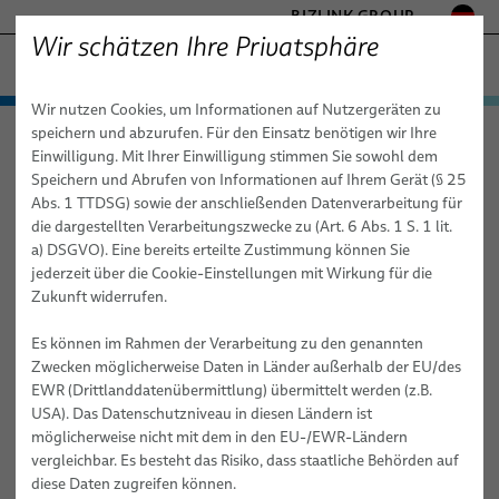
BIZLINK GROUP
Wir schätzen Ihre Privatsphäre
− ENGINEERED SOLUTIONS
Wir nutzen Cookies, um Informationen auf Nutzergeräten zu
FABRIKAUTOMATION & MASCHINENBAU
Technologien & Dienstleistungen
speichern und abzurufen. Für den Einsatz benötigen wir Ihre
Elocab − Engineered Solutions
Anwendungen
Gesundheitswesen
GESUNDHEITSWESEN
Einwilligung. Mit Ihrer Einwilligung stimmen Sie sowohl dem
Produkte
Kundenspezifische Kabel und Kabelsystem Technologien
MARINE
Speichern und Abrufen von Informationen auf Ihrem Gerät (§ 25
für:
MOBILITÄT
Abs. 1 TTDSG) sowie der anschließenden Datenverarbeitung für
Gesundheitswesen
Anwendungen
elocab
die dargestellten Verarbeitungszwecke zu (Art. 6 Abs. 1 S. 1 lit.
HALBLEITERTECHNIK
Dienstleistungen
Extreme Einsatzbedingungen
a) DSGVO). Eine bereits erteilte Zustimmung können Sie
Gesundheitswesen
Fabrikautomation & Maschinenbau
elocab Hybridkabel
TELECOM & NETWORKING
jederzeit über die Cookie-Einstellungen mit Wirkung für die
Hochleistungs-Elektronik & Signalübertragung
SILICONE CABLE SOLUTIONS
Zukunft widerrufen.
Gesundheitswesen
Halbleitertechnik
elocab Flachkabel & Flachbandkabel
elocab Endoskopie Kabel
Nachhaltigkeit & Sicherheit
Es können im Rahmen der Verarbeitung zu den genannten
Mobilität
Landgestützte Verteidigung
elocab Mikro-Miniatur-Kabel
elocab Endoskopie Kabelsysteme
elocab Reinraum Kabel
Zwecken möglicherweise Daten in Länder außerhalb der EU/des
Mechanische Leistungsfähigkeit & Flexibilität
EWR (Drittlanddatenübermittlung) übermittelt werden (z.B.
Marine
Marine
elocab Spiralkabel
elocab Vakuum Kabel
elocab Kabel- & Wagenübergangssysteme
USA). Das Datenschutzniveau in diesen Ländern ist
Fortschrittliche Materialien & Spezialisierte Technologien
Mobilität
elocab Koaxialkabel
Masse-, Erdungs- & Stromverbinder
BizLink NavalLine® Kabel
möglicherweise nicht mit dem in den EU-/EWR-Ländern
vergleichbar. Es besteht das Risiko, dass staatliche Behörden auf
Halbleitertechnik
elocab Hochtemperaturbeständige Kabel
diese Daten zugreifen können.